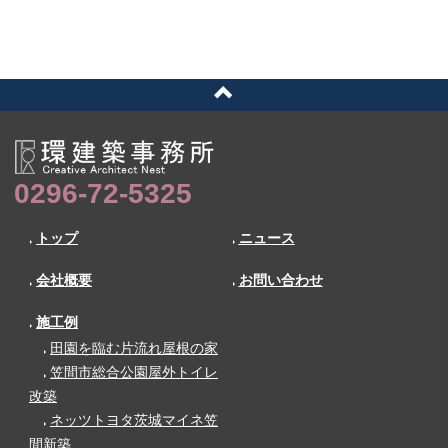
0296-72-5325
トップ
ニュース
会社概要
お問い合わせ
施工例
田園を臨む片流れ屋根の家
笠間市総合公園屋外トイレ
改築
ネッツトヨタ茨城マイネ笠
間新築