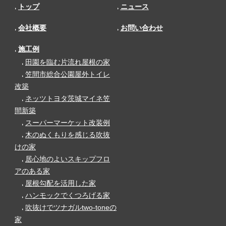
トップ
ニュース
会社概要
お問い合わせ
施工例
田園を臨む片流れ屋根の家
笠間市総合公園屋外トイレ
改築
ネッツトヨタ茨城マイネ笠
間新築
スーパーマーケット改装例
木のぬくもりを感じる吹抜
けの家
居心地のよいスキップフロ
アのある家
屋根勾配を活用した家
ハンモックでくつろげる家
吹抜けでツナガルtwo-toneの
家