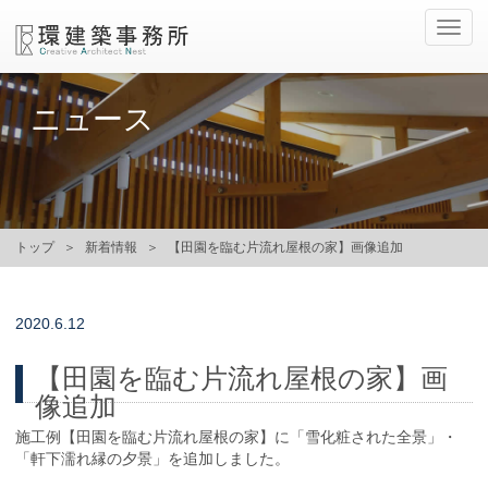
ナ
ビ
ゲ
ー
ニュース
シ
ョ
ン
の
切
替
トップ
新着情報
【田園を臨む片流れ屋根の家】画像追加
2020.
6.12
【田園を臨む片流れ屋根の家】画
像追加
施工例【田園を臨む片流れ屋根の家】に「雪化粧された全景」・
「軒下濡れ縁の夕景」を追加しました。