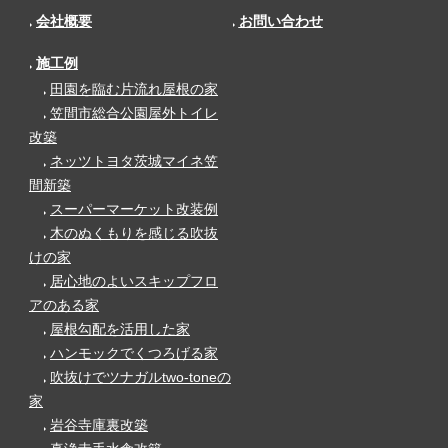
会社概要
お問い合わせ
施工例
田園を臨む片流れ屋根の家
笠間市総合公園屋外トイレ
改築
ネッツトヨタ茨城マイネ笠
間新築
スーパーマーケット改装例
木のぬくもりを感じる吹抜
けの家
居心地のよいスキップフロ
アのある家
屋根勾配を活用した家
ハンモックでくつろげる家
吹抜けでツナガルtwo-toneの
家
岩谷寺庫裏改築