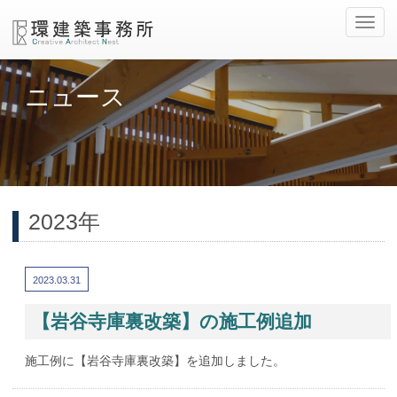
ナ
ビ
ゲ
ー
ニュース
シ
ョ
ン
の
切
替
2023年
2023.03.31
【岩谷寺庫裏改築】の施工例追加
施工例に【岩谷寺庫裏改築】を追加しました。