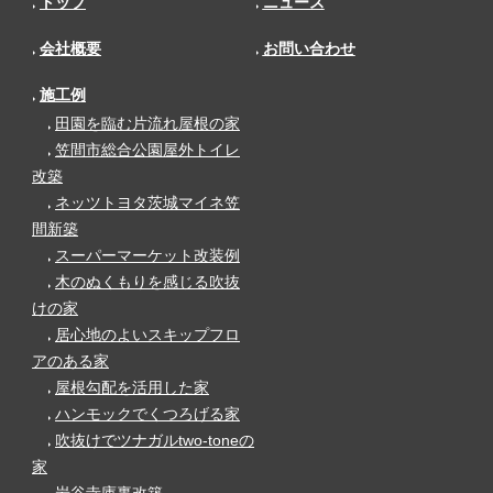
トップ
ニュース
会社概要
お問い合わせ
施工例
田園を臨む片流れ屋根の家
笠間市総合公園屋外トイレ
改築
ネッツトヨタ茨城マイネ笠
間新築
スーパーマーケット改装例
木のぬくもりを感じる吹抜
けの家
居心地のよいスキップフロ
アのある家
屋根勾配を活用した家
ハンモックでくつろげる家
吹抜けでツナガルtwo-toneの
家