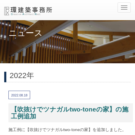
ナ
ビ
ゲ
ー
ニュース
シ
ョ
ン
の
切
替
2022年
2022.08.18
【吹抜けでツナガルtwo-toneの家】の施
工例追加
施工例に【吹抜けでツナガルtwo-toneの家】を追加しました。